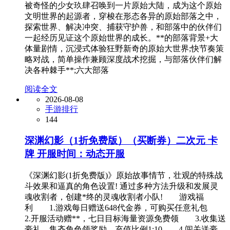
被奇怪的少女玖肆召唤到一片原始大陆，成为这个原始
文明世界的起源者，穿梭在形态各异的原始部落之中，
探索世界、解决冲突、捕获守护兽，和部落中的伙伴们
一起经历见证这个原始世界的成长。**的部落背景+大
体量剧情，沉浸式体验狂野新奇的原始大世界;快节奏策
略对战，简单操作兼顾深度战术挖掘，与部落伙伴们解
决各种棘手**;六大部落
阅读全文
2026-08-08
手游排行
144
深渊幻影（1折免费版）（买断券）二次元 卡
牌 开服时间：动态开服
《深渊幻影(1折免费版)》原始故事情节，壮观的特殊战
斗效果和逼真的角色设置! 通过多种方法升级和发展灵
魂收割者，创建*终的灵魂收割者小队! 游戏福
利 1.游戏每日赠送648代金券，可购买任意礼包
2.开服活动赠**，七日目标海量资源免费领 3.收集送
豪礼，集齐角色领奖励，充值比例1:10 4.闯关送豪