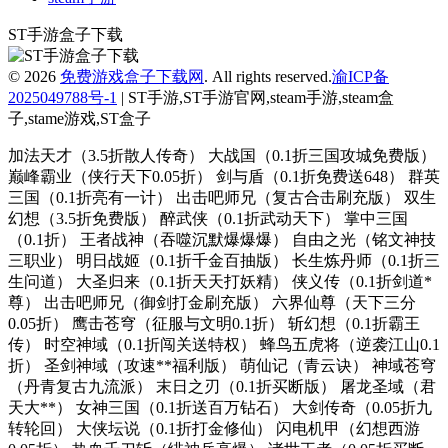
ST手游盒子下载
© 2026
免费游戏盒子下载网
. All rights reserved.
渝ICP备
2025049788号-1
| ST手游,ST手游官网,steam手游,steam盒
子,stame游戏,ST盒子
加法天才（3.5折散人传奇） 大战国（0.1折三国攻城免费版） 巅峰霸业（侠行天下0.05折） 剑与盾（0.1折免费送648） 群英三国（0.1折亮有一计） 出击吧师兄（复古合击刷充版） 双生幻想（3.5折免费版） 醉武侠（0.1折武动天下） 掌中三国（0.1折） 王者战神（吞噬沉默爆爆爆） 自由之光（铭文神技三职业） 明日战姬（0.1折千金百抽版） 长生炼丹师（0.1折三生问道） 大圣归来（0.1折天天打妖精） 侠义传（0.1折剑道*尊） 出击吧师兄（御剑打金刷充版） 六界仙尊（天下三分0.05折） 鹰击苍穹（征服与文明0.1折） 斩幻想（0.1折霸王传） 时空神域（0.1折闯关送特权） 蜂鸟五虎将（逆袭江山0.1折） 圣剑神域（攻速**福利版） 萌仙记（青云诀） 神域苍穹（丹青复古九流派） 末日之刃（0.1折买断版） 屠龙圣域（君天大**） 女神三国（0.1折送百万钻石） 大剑传奇（0.05折九转轮回） 大侠坛说（0.1折打金修仙） 闪电机甲（幻想西游0.05折） 热血千刀斩（绯神兵高爆） 诸世王者（0.05折买断版） 铸剑师（剑道宗师0.05折） 战天下（0.05折睥睨三国） 碧雪情天3D（0.1折每日送神兽648） 女神三国（0.1折三国鼎立） 三国将无双（0.05折狂欢三国） 征程三国（0.05折签到领千抽） 三国将无双（0.1折合纵连横） 魔力契约（0.05折觉醒之灵） 暗黑远征（0.1折*德之塔） 帝国雄师（文明争霸） 战神烈歌（仙途择道四流派） 苍穹志（红颜祸水0.05折） 天天驯兽师（0.1折每天送648） 神域苍穹（妖冥沉默） 无尽寒冬（封神高爆专属） 萌战天下（0.1折降魔记） 山河（圣兽山海沉默） 剑与火之歌（0.1折上线送百抽） 刀剑演武（0.1折每天送648） 边缘逐梦（神游三流派） 禁地之战（侠爆无双江湖） 铁血荣耀（0.05折福利版） 釜底抽薪（高爆专属**） 盖世强者（神宠沉默专属**） 城主天下 血饮天下（江湖探险送首充） 沙城之战（新纪元爆爆爆） 龙之觉醒（燕羽高速专属） 热血之怒（黑神话代币版） 斗转武林（金蛇狂爆三职业） 冲向地心（九天玄元0.05折） 斗转武林（金秋专属沉默） 不朽之城（0.1折开*送马超） 盖世强者（神宠合体三职业） 灵域修仙（0.1折剑啸江湖） 霸气英雄（内置0.1折送**神宠雷震子） 天剑诀（0.1折） 山河（山海专属沉默） 天天奔跑打怪兽（倾城女神0.05折） 乱入英雄（0.1折爽充版） 鬼剑豪（0.1折爽嗨玩） 梦西游（0.1折五指镇仙） 侠义传（0.1折道法自然） 烈火骑士（跑商传奇散人版） 全能斗士（疯狗攻速三职业） 大武当之剑（0.1折山海奇遇） 重力光球（0.05折送SSR异兽） 伏魔诀（0.05折盲盒版） 魔塔与英雄（0.05折**送吕绮玲） 自由之光（修仙沉默） 征战九州（0.05折神魔大战） 龙之觉醒（幽界狂爆攻速） 闪电机甲（南征北伐0.05折） 冲向地心（神灵传说0.05折） 暗黑远征（0.1折英雄无敌） 疾速冲锋（战场之光0.05折） 王者霸业（专属爽玩代币送充） 主宰无双（猎魔福利爽爽送） 魔天记3D（0.1折送2000代金券） 剑仙缘（0.05折御风九霄） 疾速冲锋（变异来袭0.05折） 金币探险（传奇沉默专属） 全能斗士（异法奇经八脉） 女武神之剑（0.1折少年西游） 神骑世界（0.1折原始部落） 荣耀世纪（九幽秘法沉默） 修真界（*强猎人0.05折） 神奇三国（0.1折每日送2000） 项羽传（0.1折天天送9999） 问逍遥（道士0.1折免费福利升级版） 焚天决（0.1折逍遥行） 魔力契约（江东儿郎0.05折） 摸金校尉之西夏迷踪（0.05折福利版） 天堂之刃（修仙超超超变） 热血之怒（无限分身刀刀爆） 致命狙击（道士开*召5狗） 禁地之战（复古三职业小**） 破镜重圆（天命攻速高爆版） 合金钻头（0.1折红将免费十连抽） 六界飞仙（梦幻次元0.05折） 无双战车（封神大帝沉默版） 霸刀传奇（天书沉默） 暗影战姬（0.1折红颜三国） 汉武王朝（0.1折诏令山河） 屠龙圣域（**沉默速通） 王者霸业（攻速**无限刀） 神奇三国（0.1折每日送6480） 浅塘（荒天遗忘**） 釜底抽薪（屠龙专属沉默） 盖世强者（天佑打金沉默） 七海争霸（0.1折送五星名将免费版） 无尽寒冬（木炭激爽打金） 奇门之上（3折免费版）（买断券） 合体三国（掌中乱世0.1折） 热血寻秦（灵兽超变无限刀） 暗黑领主（敕神沉默专属） 仙旅奇缘（**二合一） 烈火骑士（天命传奇合击版） 大秦霸业（妖刀**爆爆爆爽） 烈火战车（福利攻速三职业） 剑雨九天（骷髅六职业） 森林王国（0.1折千抽三国名将） 末日之刃（仙侠内置0.1折免费版） 三国演义之天策（0.05折天命所归） 大战国（合击专属**） 斗转武林 （神迹高爆专属） 王者之战（四圣复古三职业） 天途（0.05折何惜一战） 热血寻秦（复古专属爽爽爽） 海魂少女（0.1折心动主播任选） 三国将无双（0.1折升级领红包） 全民祖玛（百亿元宝福利版） 仙梦奇缘（百倍累冲返利3.5折） 冲锋小勇士（巾帼英雄0.05折） 摸金之路（**超变超爽福利） 魔力契约（1折买断代币版） 天命神话（0.05折全民仙逆） 龙魂魔法（追梦初心三职沉默） 无畏之刃（混沌洪荒高爆版） 血饮天下（(灭世神弓沉默单职） 武圣三国（0.1折狂欢送代金券） 太阁立志2（0.1折如梦似幻） 釜底抽薪（十二门派夺仙缘） 缤纷爱消除（0.1折登录送王胖子） 银河战魂（0.05折送玉麒麟） 天天奔跑打怪兽（仙灵战神0.05折） 命运守护：战歌（登录送百抽0.1折） 六界仙尊（0.1折福利代金券）（买断券） 风之勇者（0.1折乱世三国志） 疾速冲锋（神魔之境0.05折） 君临传奇（神罚沉默） 汉武王朝（0.1折**闯三国） 九天封神手游 无双战车（狂抽专属高爆版） 莽荒传奇（绿*高爆版） 龙魂魔法（影罗攻速沉默） 烈焰之怒（攻速179每日送代金） 风色轨迹（0.1折再温梦幻） 龙城传奇（怒火封神合击） 奥丁之锤（复古三职业代币版） 挂机英雄 摸金之路（天命洪荒封神之怒） 开天霸兵（五流派霸业沉默） 苍穹志（封天传说0.05折） 月影黑白（狂风攻速**） 乱世无双（八职业高爆打金） 魔物迷宫（0.1折摸金天师） 大武当之剑（0.1折仙路送仙魂） 诛神世界（0.1折送UR玄武） 巅峰霸业（枭雄志0.05折） 孤堡英雄（0.1折免费领万抽） 好多三国（0.1折少年名将） 开天霸兵（契约奇门八技专属） 开天霸兵（天魔专属送红包） 海狼（三职业沉默高爆版） 山河（异人高爆沉默） 御兽遮天（3折送绝品女娲） 太吾纪元（0.1折*速版） 天神赵子龙（1折免费版）（买断券） 星耀战纪（0.1折） 幽蓝边境（复古攻速送满赞助） 鏖战三国（0.1折绝世名将） 雄霸天地（战士专属大**） 西游修仙传 农场妖怪（0.1折无限元宝） 奇葩星学院（0.1折千抽自由版） 无限奇兵：降临（内置0.1折送妲己） 神仙online（沉默传奇代币版） 君临传奇（真火大暴击） 英雄攻战（激斗无限城）（鬼灭之刃） 天途（0.05折买断福利版） 召唤师（0.1折每天送648） 大刀客（0.1折人在江湖） 横扫天下（0.1折每日千元代金） 战神烈歌（天命轮回专属） 天天奔跑打怪兽（屠龙勇士0.05折） 禁地之战（碎墟诸天沉默） 无畏之刃（天天送648福利版） 大屠龙（玄蛮量劫爆爆爆） 战神霸业（游龙高爆**服） 冲刺萌龙（0.1折每日送9999） 斗仙界（0.05折天天送代金券） *封神（3折返利版） 逍遥三国（0.1折） 切菜狂人（1折免费版） 飞虫大冒险（0.1折升级送红包） 好多三国（0.05折神将无双） 王者霸业（封神天命超变爽爽爽） 王者战神（盛世复古火龙） 勇闯女儿国（0.05折梦幻大陆） 城池攻坚战（0.05折劲爆版） 疯狂的阿尔法（0.1折送全英雄） 蜀山镇魂曲（仙侠0.1折天天送1W代金） 海蛇传奇（欢乐版）（天天送648） 雄霸天地（176封神复古） 海蛇传奇（欢乐版） 城防三国志（0.1折充值卡高爆版） 无畏三国（0.1折魂将现世） 天神大战（0.1折送2千代金券）（买断券） 魔晶拼图（0.05折送绝版称号） 醉美人（首充送斗战胜佛0.05折） 九州霸业（无限资源真充版） 奇缘之旅（0.1折送千元代金） 战神烈歌（亿万爆充超超变） 龙之力量（0.05折美女经典版） 零之战线（0.1折女武神之剑） 青云诀2 暗黑领主（天罡百变沉默） 十二战纪（0.1折送万元免单券）（海贼王） 斗罗封神传（三国超超变） 七雄纷争（3.5折逐鹿中原） 兵马俑（0.1折道具买断三国） 城防三国志（0.05送10亿补贴） 西游记口袋版（0.1折送无双吕布） 萌宠大联盟（0.05折海贼王送万充） 龙之战歌（每日送648代金1折版） 铁血防御（3.5折超变无限刀） 九州群将录（山海封神西游0.05折） 戮天之剑（0.1折炽裁天罚） 大剑传奇（0.1折纵横六界） 忍者小分队（0.1折送六道鸣人）（火影忍者） 明日战姬（1折删档内测） 机甲归来（0.1折1W代金劵免费版） 鏖战三国（0.1折名将无双） 六界飞仙（**女神0.05折） 决战沙邑（竖屏传奇） 三国演义之天策（0.1折买断三国免费版） 荣耀世纪（妖刀**爽爽爆） 君临传奇（千年专属免费版） 破镜重圆（沉默高爆打金版） 战鼓之翼（0.05折日送5000） 九梦仙域（龙神归来畅玩版） 猎魔岛（0.1折文字魔兽） 破军之刃（0.1折天天送2000） 海蛇传奇（欢乐版）（抓鬼打金版） 幻灵战歌（首续0.05折地堡卡牌） 苍穹志（苍穹之下0.05折） 天堂之刃（骷髅王修仙**） 烈火战神（战宠三职业福利版） 天天狙击（0.05折高爆版） 全民祖玛（天天648福利版） 唐门六道手游版（0.1折末日美女） 暗黑联盟 皇者（百亿超变爽爽爽） 致命狙击（千年沉默五流派） 魔主（0.05折*伴神道） 破日开天（0.1折三国全场买断） 武林盛典（冰雪打金高爆版） 公元（次元少女割草0.05折） *武尊（0.1谋定天下） 止戈之战（0.1折放置三国神魔版） 皇者（0.1折至尊传奇）（竖屏传奇） 三国大领主（三折霸业免费版）（买断券） 梦幻传奇（大雷专属超变福利） 二战世界（1折免费版） 御妖师（0.1折每日双648代金） 十二战纪（魔主） 霸刀传奇（摩罗传奇福利版） 海岛传奇（0.05折启示录免费版） 主宰无双（零氪爽爆亿万充） 奔月的糯米团（0.05折修仙挂盲盒） 平妖传OL（0.1折送6480钻石）（鬼灭之刃） 魔灵军团（0.1折送武圣帝君） 问逍遥（传奇攻速专属） 曹操传（0.1折王权霸业） 兵马俑（0.1折买断版三国） 破雪刃（0.1折每日万元代金） 史小坑的黑暗料理 龙腾：起源（0.1折送648元）（海贼王） 乱世枭雄（0.1折每日双648代金券） 战斗天使（0.1折爽玩版） 冰火国度（魔兽卡牌0.1折送UR） 王者之战（全职技能爽玩版） 崛起：终*王者（0.1折免费版） 军团再临（0.05折送十万充值卡） 雄霸天地（0.1折买断版） 月影黑白（无限分身超超爽） 远征将士（0.1折天天送6480） 霸刀传奇（光年**吃肉版） 戳爆三国（0.05折开*送敖丙） 龙神万相：神战 群英觉醒（0.1折） 勇闯女儿国（0.1折千元买断版修仙） 女神联盟（0.1折免费版） 武器之王（大雷专属免费超变） 三国群英传：鸿鹄霸业 王者战神（开*火龙套） 魔卡战姬（3折免费版） 天影（0.1折影级之战）（火影忍者） 破阵勇士（燃烧小宇宙）（圣斗士星矢） 止戈之战（1折畅玩版） 荣耀世纪（逆杀战破爆爆爆） 再见江湖（热血江湖） 我守护的家园（千抽福利） 三国志乱消（0.1折6480免费版） 荣誉守卫战（0.1折送2000元代金）（龙珠） 魔女与战姬（0.1折送核心自选开*） 三分天下（0.1折免费版） 三生诀（0.1折大鹅砍树） 魔物迷宫（0.1折大鹅砍树免费版） 龙之力量（0.05折送SP） 仙境苍穹（0.1折免费版） 海狼（复古光暗福利版） 闪电机甲（飞凰之志0.05折） 热血千刀斩（神魔超变代币送） 卢希达：起源 斗破仙境（0.1折吞噬爆代金券） 口袋喵喵（0.1折免费版） 暗黑联盟（波特送抽内置0.1折） 异界修真（0.1折天天送2000） 龙城传奇（修仙高爆超超变） 烈火战车（穿书大世界代币版） 龙之战歌（1折） 女武神之剑（0.1折一剑*尊） 冰雪王座 中餐厅（0.1折百抽钻石高返） 圣物英雄（1折免费版）（买断券） 精灵盛典：黎明（*速版） 梦回西游记（0.05折送**阵容） 魔灵兵团（0.1折咒术免费版）（咒术回战） 新葫芦兄弟（0.1折代金买断版） 大国战（0.05折魔悟空降临免费版） 幻灵战歌（首续0.05折） 无双之王（0.1折无限打金版） 勇敢者历险记（0.1折超赛双神开*）（龙珠） 大武当之剑（0.1折山海经买断版） 六道萌仙（大圣归来0.1折） 思仙（觉醒重生系统） 梦想仙侠（怀旧0.1折） 疾风大冒险（0.05折GM后**） 侠客游（文字无限吞噬0.05折） 摸金校尉之伏魔殿（0.05折定制免费版） 九界问仙（0.1折送万元真充） 热血千刀斩（零氪送赞爆充） 风暴迷城（0.1折万**传说） 风影（五千抽免单0.1折）（火影忍者） 精灵学院大冒险（代金笔笔返）（宝可梦） 铸剑师（超神进化0.05折） 怪物惊魂夜（0.05折终末审判）（死神） 梦幻诸石官方版（0.05折买断超返版） 兰若情缘（0.05折商城版） 作妖计（1折免费版）（买断券） 顽石英雄（召唤僵尸送充版） 太古妖皇诀（0.05折百万红包版） 热血西游（超爆悟空打金） 海岛传奇（文字修仙0.05折） 酱游记（0.05折免费版） 天天狙击（0.05折疯狂小鸡买断版） 霸者归来（0.05折1元抵200元无压购） 铸剑师（仙侠之境0.1折免费版）（买断券） 剑雨九天（草莓爆爆爆） 阴阳西游（0.05折免费版）（买断券） 魔龙世界（0.1折魔幻对决送648） 太空战歌（0.05折免费版）（龙珠买断券） 世界守卫军（0.1折创角5万代金）（海贼王） 梦幻大唐（1折免费版）（买断券） 远征将士（0.05折三国送名将免费版） 冲向地心（武林之巅0.05折） 蜀山天下（狂暴打金0.1折） 少年封神（0.1折十万抽千个648） 疯狂的阿尔法（1折免费版）（买断券） 深渊幻影（1折免费版）（买断券） 庆余年（3.5折免费红将版） 三国如龙传（网易**0.05折） *强猎手（0.05折黑悟空送千充） 疾风大冒险（0.05折代金版） 侠客游（文字修仙0.05折免费版） 不朽大陆（0.1折向丧尸开炮） 九剑魔龙传（0.1折道士福利版） 宫三国（0.05送卧龙代金券） 傲视苍穹（1折免费版）（买断券） 妖神记之巅峰对决（0.1自选UR妖灵师） 我的英雄之路（0.05折打卡领代金） 圣树唤歌（0.05折） 当神奇光芒落下（0.1折疯狂送代金） 神兽连萌（**0.1折）（宝可梦） 暗黑封魔录（3折免费返利版） 勇者传承（0.1折鬼灭免费版）（鬼灭之刃） 黑月（0.1折每日送**） 曙光计划（0.1折） 楚汉争霸OL（GM版） 热血暗黑（0.05折西游免费版） 开心跳跳兔（买断版） 暗黑联盟（哈利波特0.1折免费版） 宠物猎人（0.1折出现吧比卡丘）（宝可梦） 勇敢幻想（逐鹿中原0.1折免费版）（买断券） 侠客游（全新文字吞噬0.05折） 死战骑士团（0.1折每日送648）（鬼灭之刃） 公元（口袋进化0.05折）（宝可梦） 仙风道骨（0.1折霸服真充特权） 山海异闻录（0.1折每日送1000代金）（公测） 道友请留步 九州异兽记（01折免费版） 上古王冠 魔魔打勇士（1折免费版） 圣魂（0.1折1W免费版）（买断券） 旅行骑士（0.1折买断版） 神州风闻录（0.1免费版）（买断券） 三国之空城计（0.1折送百万真充） 魔天记（0.1折） 大掌门2（0.1免费追新版） 墨武江山（0.05折送v15免费版） 冒险王3ol（0.1折怀旧服版） 全民手速（0.1折买断） 西游记之托塔天王（0.05折天天送代金） 仙魔神域（0.05折买断代金版） 挂机吧主公（0.05折6480免费版） 神判包青天（穿越宋朝当包拯0.1） 雄霸天地（0.05折买断版） 异次元主公（爆衣买断版） 天珠变（0.05折幻界少女免费版） 再生之境（0.1折*速版） 新盗墓笔记（怒火哪吒燃藏海0.1折） 疯狂像素城（内置0.1折免费版）（买断券） 风之勇者（1折免费版）（鬼灭之刃买断券） 忆游十三道（0.1折免费修仙速升版） 群英之战（0.1折6480免费版）（买断券） 地下城与领主 蜂鸟五虎将（0.1折送全红将） 我叫MT英雄杀（0.05折天天648） 点击冒险之旅（0.1折奇妙冒险免费版） 霸御乾坤（0.1折送十倍战套装） 铁血荣耀（GM版本） 火柴人无限（0.1千抽万充648） 魔导英雄传说（0.1折送5星魔导士） 放置海岛（0.05折免费版）（买断券） 仙侠神域（进游送20万代金0.1折） 勇者之海 梦境食旅（送SSR员工嫦娥） 封天战神（买断0.1折） 天子令（七雄争霸**0.1折） 潘多拉归来（0.05折万充无限抽） 镇魂街：武神躯（0.1折免费版） 一号军团（0.05折丧尸围城免费版） 命运战歌（0.05魔兽卡牌万抽） 高能手办团（1折免费版）（买断券） 地下城与领主（福利版） 百龙霸业（0.1折**放置三国） 新征战（0.1折创角送代金）（海贼王） 暗夜格斗（0.05折免费版）（鬼灭之刃买断券） 超神觉醒（0.1新世界冒险）（海贼王） 萝莉养成计划（1折免费版）（买断券） 正中靶心 三界战歌（GM版） 异次元大作战（0.05折百万代金版）（火影忍者） 神仙学院（0.1折天天送648000） 数码兽逆袭（0.1折送Mega超梦）（宝可梦） 剑开仙门（0.1折重生之我是掌门） 群英之战（0.1折免费版）（买断券） 生死行动（0.05折荒野射击免费版） 口袋逆袭（0.1折送超梦）（宝可梦） 龙之守护（三国免费版） 剑气除魔（0.1折送金吗喽） 天天萌闯关（GM版） 星神纪元（异界启世录3.5折） 镇魂街：破晓（0.1折****）（公测） 神陵武装（类DNF）（天天送6480） 超能防御（0.1折免费版） 女神幻想（0.1折送稀有宠物） 口袋精灵2（送满星SP刷充）（宝可梦） 海洋王国（0.1折梦幻联动免费版）（海贼王买断券） 梦回白玉京（0.1折免单霸服100万代劵） 苍空物语（0.1折免费6480）（买断券） 超次元女神（代金买断版） 双生幻想（**点刷充） 异尘：达米拉（1折免费版）（买断券） 西游荣耀（GM版） 大话三国（免费买断版） 梦幻经理人（0.1谁是首富2） 神迹大陆（0.1折6480免费版） 黑月（0.1折超燃格斗） 妖姬OL（0.1折爆衣版） 大皇帝（0.1折一统三国） 徒儿快跑（首续0.05折） 万灵幻想（0.05折美少女无限648） 佣兵突击队（首续0.1折） 青云传（魔改地藏刷充） 少年三国志：零（送满星神将） 酷跑三国（GM版本） 一起来修仙（0.05折） 拯救小宇宙（0.1折鬼灭之刃） 天道问情（0.1折山海诛兽） 弹弹奇兵（0.1休闲养生） 大话仙境（0.05折万抽无限爆衣） 妖姬OL（0.1折扣服） 莽荒传奇（福利送） 作妖计（0.1折送伏羲） 九州八荒录（0.1折战养龙寺） 少年三国志：零（0.1折免费版） 冒险之旅（低价买断0.1折） 真红之刃（4周年新版本0.1折） 萌新出击（0.1折） 全城警戒（0.1折） 云海寻仙记（0.05折送2000代金券） 萝莉养成计划（0.1折扣服） 戒灵传说（0.05折再送30万钻） 小小勇者（像素0.1折） 武林争霸（0.1折九品芝麻官） 轩辕剑龙舞云山（0.1折网易国风回合）（公测） 指尖决斗家（0.1折忍道传承）（火影忍者） 逍遥蜀山（0.05折超爆养龙打金） 我和我的天宫（0.05折仙兽伴行） 六道轮回（忍界大战0.1折） 大话仙境（0.1折送万抽） 喵喵爱冒险（0.1折每日送648）（公测）（宝可梦） 萌将风云（0.1免费版天天千充） 御剑红尘（0.1折每日送648） 万灵山海之境（0.05折每天648福利版） 荣耀舰队（首续0.05折） 末日来袭（0.05折免费版卡牌） 女神联盟2（0.1折耀金降临） 校花梦工厂（内置天天0.1折）（内置0.1） 幻想神话志（0.1折免费版）（买断券） 天书奇谈（0.1折超兽免费版） 山海记（肉鸽塔防0.1折）（内置0.1） 魔灵幻想（0.1折） 全城警戒（0.1折*速版） 彩虹物语（0.1折免费版） 灵武世界（0.1折送充值券） 纯白和弦（0.1每天送648） 战国梦（0.1折送神将万充）（公测） 西游冒险（0.1折国潮西游）（公测） 魔之序曲（5折神跡国服版） 异能都市（0.05折送赛*：黑悟空） 天使纪元（**0.05折奇迹） 龙之岛（0.1折送尼卡路飞）（海贼王买断券） 魔镜物语（0.1折每日千元代充） 家园卫士（内置0.1典藏版）（内置0.1） 究*宝贝（0.1折超究破限）（数码宝贝） 无双兵器（0.1折卡皮巴拉冒险go） 神奇大乱斗（0.1折天天送648） 八卦江湖（0.05折文字修仙） 浮生梦山海（1折免费版）（买断券） 大掌门2（0.05折代金券强化版） 烈火战神（多变狂暴合击版） 皇者（三职业福利加速版） 火柴人觉醒（0.1折免费版） 战鼓之翼（0.1折每日送3000） 黑月（1折免费版）（买断券） 全民僵尸大战（畅玩版） 深渊契约（0.1送天空套） 零之战线（0.1折战姬女武神） 出击英雄岛（0.1折送万充） 迷你勇士（0.1折口袋妖怪觉醒）（宝可梦） 戳爆三国（0.05折无限代金） 星辰降临时（0.1折每日648免费）（火影忍者） 三国如龙传（0.1折网易免费版） 梦唐（0.05折肉鸽江湖） 庆余年（3.5折无限打金） 究*宝贝（0.1折数码进化） 九州群将录（送满星武将0.05折） 萝莉养成计划（0.1折爆衣版） 跑到新世界（0.05折机甲激战塔防） 我的御剑日记（内置0.1折）（内置0.1） 拳魂觉醒（GM满星SP）（拳皇） 神陵武装（真·原价0.1折） 秦时明月：沧海（0.1折免费版） 女神危机（0.1折原味女神） 江山霸主（0.1折天天送648） 侍忍者（0.1折火影天天送代金）（火影忍者买断券） 国战来了（0.1折征战洛阳） 冒险之门（0.1折登录送SSR+）（火影忍者） 啪啪三国（0.1折天天648） 黎明召唤（0.05免费版领万充） 漫画英雄3D（死神vs火影0.1折） 魂之守护（0.1折签到送五条悟）（咒术回战） 凡人飞剑（0.1折送海量充值卡） 艾尔指挥官（0.1折鬼灭十万抽）（鬼灭之刃） 校花梦工厂（内置0.05折送神将） 逆战三国（定制全服奖励0.1折） 英雄如约而至（0.05折狂薅5万代金） 万灵幻想（0.05折全英雄免费版） 超次元大冒险（0.05折金券增强版）（龙珠） 美食大乱斗（0.1折免费版）（买断券） 神龙战争（0.1折免费畅享龙珠世界） 寻宝之旅（0.1折送满星路飞）（海贼王） 调皮小动物（0.1折天天送648） 超神挂机（0.05折资源狂送版） 塔防召唤师（0.1折暴打策划千抽版） 行界（禁忌领域0.1折） 龙城传奇（寻仙免费版） 山海记（0.1折领千元代金） 碧雪情天3D（0.1折爆爽无限合宠） 天命神话（0.1折送万元红包）（火影忍者） 疯狂宝贝（0.05免费版）（宝可梦买断券） 荣耀舰队（每天送6480代金券） 黎明召唤（0.05折返100*代金券） 菲狐倚天情缘（0.1折买断版） 守护小精灵（0.1折）（宝可梦买断券） 山海经幻想录（1折免费版） 星河联盟（0.1折每日648）（火影忍者） 光之契约（0.1免费领高达） 女神联盟2（0.05折版） 真·战三国（0.1折每日千元代金）（公测） 耀世格斗（0.05折直送超蓝）（龙珠） 猎影（0.1折送五条悟）（咒术