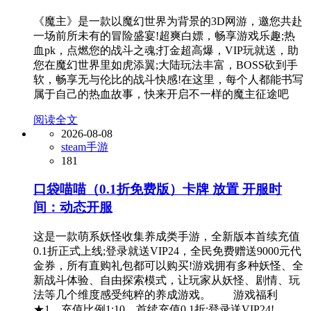
《魔主》是一款以魔幻世界为背景的3D网游，邀您共赴
一场前所未有的冒险盛宴!超爽白嫖，畅享游戏乐趣;热
血pk，点燃您的战斗之魂;打金超高爆，VIP玩就送，助
您在魔幻世界里如虎添翼;大陆玩法丰富，BOSS砍到手
软，畅享无与伦比的战斗快感!在这里，每个人都能书写
属于自己的热血故事，快来开启不一样的魔主征途吧
阅读全文
2026-08-08
steam手游
181
口袋喵喵（0.1折免费版）卡牌 放置 开服时
间：动态开服
这是一款萌系妖怪收集养成类手游，全新版本首续充值
0.1折正式上线;登录就送VIP24，全民免费赠送9000元代
金券，所有直购礼包都可以购买!游戏拥有多种妖怪、全
新战斗体验、自由探索模式，让玩家从妖怪、剧情、玩
法等几个维度感受纯粹的养成游戏。 游戏福利
★1、充值比例1:10，首续充值0.1折;登录送VIP24!