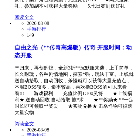
礼，参加副本可获得大量奖励 5.七日签到送好礼
阅读全文
2026-08-08
手游排行
149
自由之光（**传奇高爆版）传奇 开服时间：动
态开服
**归来，再创辉煌，全新3折**沉默服来袭，上手简单，
长久耐玩，各种剧情地图，探索*强，玩法丰富。上线就
送自动拾取，自动回收，杀怪就可以获得大量充值点，
本服BOSS较多，爆率较高，喜欢撸BOSS的可以来看
看!!! 游戏福利 充值比例1:100灵符 ★上线福
利★ 送自动回收 自动拾取 施*术 ★**奖励★ **一定
时长即可领取**奖励 ★实物兑换★ 击杀怪物可掉落
大量实物
阅读全文
2026-08-08
手游排行