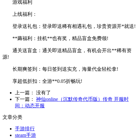
游戏福利
上线福
利：
登录
送礼包：登录即送稀有相遇礼包，珍贵资源开*就送!
**薅福利：挂机**
也有奖，精品盲盒免费领!
通关送盲盒：通关即送精品盲盒，有机会开出**稀有资
源!
长期爽签到：每日签到送实充，海量代金轻松拿!
享超低折扣：全游**0.05折畅玩!
上一篇：
没有了
下一篇：
神仙online（沉默传奇代币版）传奇 开服时
间：动态开服
文章分类
手游排行
steam手游