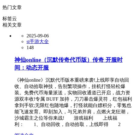
热门文章
标签云
相关文章
2025-09-06
st手游大全
148
神仙online（沉默传奇代币版）传奇 开服时
间：动态开服
《神仙online》沉默代币版本重磅来袭!上线即享自动回
收、自动拾取神技，告别繁琐操作，挂机打怪轻松爆
装。免费代币海量派送，实物回收通道已开启，战力资
源双丰收!专属 BUFF 加持，刀刀暴击爆灵符，红包福利
拿到手软;无限红包随地爆，打怪就能白嫖积分，零氪也
能飞速发育。即刻加入，与兄弟并肩，点燃火龙狂潮，
沙城霸主之位等你来战! 游戏福利 上线福
利： 1、自动回收，自动拾取，上线即得 2