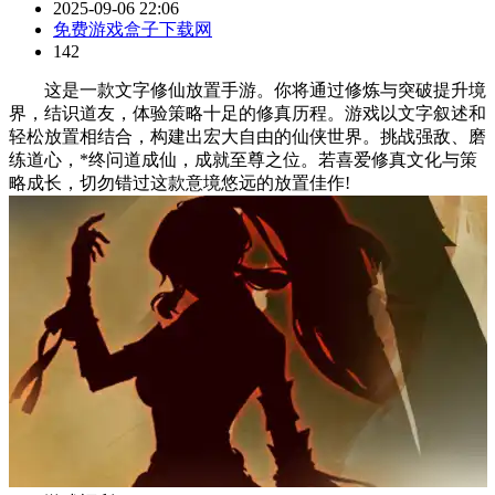
2025-09-06 22:06
免费游戏盒子下载网
142
这是一
款文字修仙放
置手游。你将通过修炼与突破提升境
界，结识道友，体验策略十足的修真历程。游戏以文字叙述和
轻松放置相结合，构建出宏大自由的仙侠世界。挑战强敌、磨
练道心，*终问道成仙，成就至尊之位。若喜爱修真文化与策
略成长，切勿错过这款意境悠远的放置佳作!